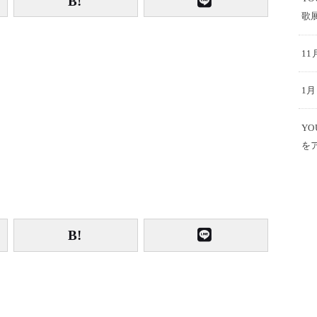
歌
1
1
Y
を