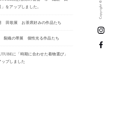
展」をアップしました。
1月 田歌展 お茶席好みの作品たち
月 裂織の帯展 個性光る作品たち
OUTUBEに「時期に合わせた着物選び」
アップしました