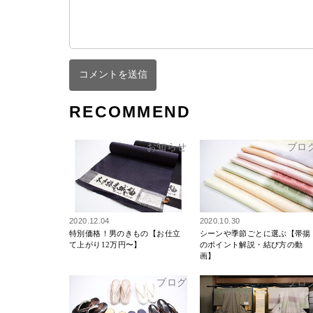
RECOMMEND
お知らせ
ブロ
2020.12.04
2020.10.30
特別価格！男のきもの【お仕立
シーンや季節ごとに選ぶ【帯揚
て上がり12万円〜】
のポイント解説・結び方の動
画】
ブログ
ブロ