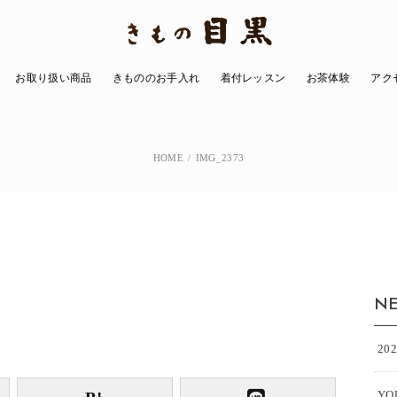
お取り扱い商品
きもののお手入れ
着付レッスン
お茶体験
アク
きもの
小物
洋服
その他の商品
HOME
IMG_2373
NE
20
Y