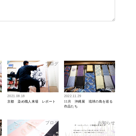
グ
ブログ
ブログ
2021.08.18
2022.11.29
京都 染め職人来場 レポート
11月 沖縄展 琉球の島を巡る
作品たち
グ
ブログ
お知らせ