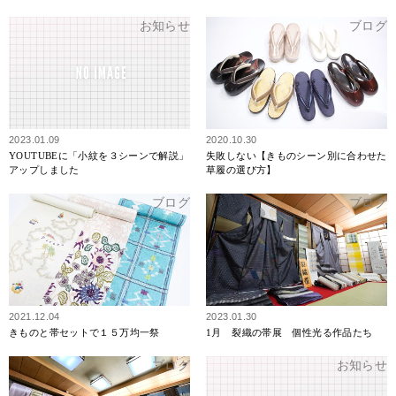
お知らせ
ブログ
2023.01.09
2020.10.30
YOUTUBEに「小紋を３シーンで解説」
失敗しない【きものシーン別に合わせた
アップしました
草履の選び方】
ブログ
ブログ
2021.12.04
2023.01.30
きものと帯セットで１５万均一祭
1月 裂織の帯展 個性光る作品たち
ブログ
お知らせ