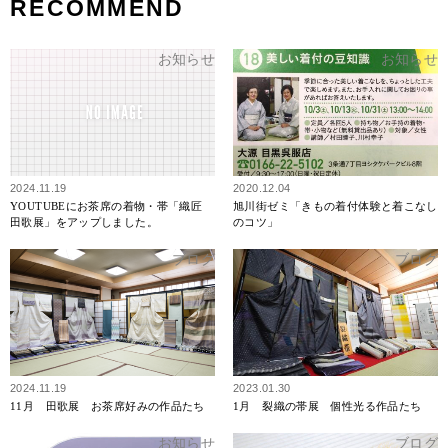
RECOMMEND
お知らせ
お知らせ
2024.11.19
2020.12.04
YOUTUBEにお茶席の着物・帯「織匠
旭川街ゼミ「きもの着付体験と着こなし
田歌展」をアップしました。
のコツ」
ブログ
ブログ
2024.11.19
2023.01.30
11月 田歌展 お茶席好みの作品たち
1月 裂織の帯展 個性光る作品たち
お知らせ
ブログ