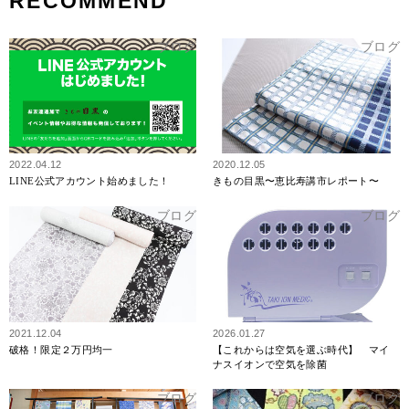
RECOMMEND
ブログ
ブログ
2022.04.12
2020.12.05
LINE公式アカウント始めました！
きもの目黒〜恵比寿講市レポート〜
ブログ
ブログ
2021.12.04
2026.01.27
破格！限定２万円均一
【これからは空気を選ぶ時代】 マイ
ナスイオンで空気を除菌
ブログ
ブログ