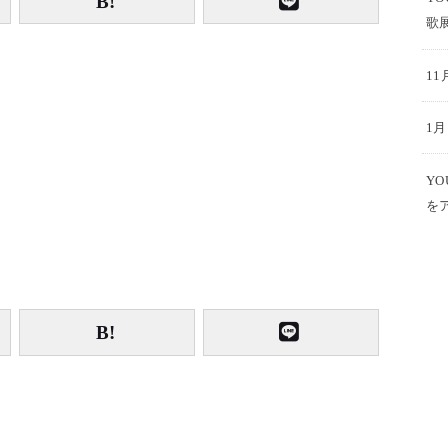
歌
1
1
Y
を