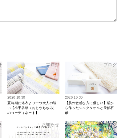
せ
ブログ
ブログ
2020.10.30
2020.10.30
夏時期に浴衣より一つ大人の装
【肌の敏感な方に優しい】絹か
い【小千谷縮（おじやちぢみ）
ら作ったシルクタオルと天然石
のコーディネート】
鹸
せ
お知らせ
ブログ