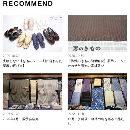
RECOMMEND
ブログ
ブログ
2020.10.30
2020.10.30
失敗しない【きものシーン別に合わせた
【男性のきもの簡単解説】着用シーンに
草履の選び方】
合わせた着物の素材選び
ブログ
ブログ
2026.01.30
2022.11.29
2026年1月 展示会紹介
11月 沖縄展 琉球の島を巡る作品た
ち