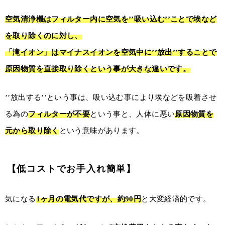
空気清浄機はフィルター内に空気を’’吸い込む’’ことで埃など
を取り除くのに対し、
「滝イオン」はマイナスイオンを空気中に’’放出’’することで
原因物質を直接取り除く
という事が大きな違いです。
’’放出する’’という事は、吸い込む事により埃などを吸着させ
る為の
フィルターが不要
という事と、人体に悪い
原因物質を
元から取り除く
という意味があります。
【低コストでお手入れ簡単】
気になる
1ヶ月の電気代ですが、約90円
と大変経済的です。