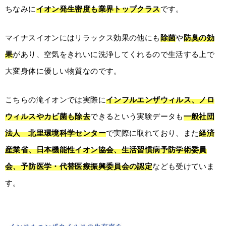
ちなみに
イオン発生密度も業界トップクラス
です。
マイナスイオンにはリラックス効果の他にも
除菌
や
防臭の効
果
があり、空気をきれいに洗浄してくれるので生活する上で
大変身体に優しい物質なのです。
こちらの滝イオンでは実際に
インフルエンザウィルス、ノロ
ウィルスやカビ菌も除去
できるという実験データも
一般社団
法人 北里環境科学センター
で実際に取れており、また
経済
産業省、日本機能性イオン協会、生活習慣病予防学術委員
会、予防医学・代替医療振興委員会の認定
なども受けていま
す。