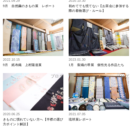
2021.09.29
2020.10.30
9月 自然繭のきもの展 レポート
初めてでも慌てない【お茶会に参加する
際の着物選び・ルール】
ブログ
ブログ
2022.10.15
2023.01.30
9月 紙布織 上村陽道展
1月 裂織の帯展 個性光る作品たち
ブログ
ブログ
2020.06.25
2021.07.05
きものに慣れていない方へ【半襟の選び
琉球展レポート
方ポイント解説】