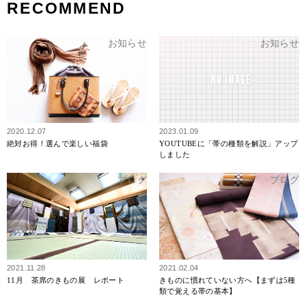
RECOMMEND
お知らせ
お知らせ
2020.12.07
2023.01.09
絶対お得！選んで楽しい福袋
YOUTUBEに「帯の種類を解説」アップ
しました
ブログ
ブログ
2021.11.28
2021.02.04
11月 茶席のきもの展 レポート
きものに慣れていない方へ【まずは5種
類で覚える帯の基本】