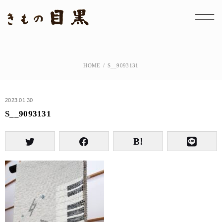
HOME
S__9093131
2023.01.30
S__9093131