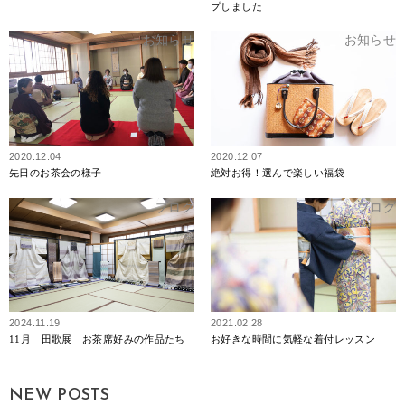
プしました
お知らせ
お知らせ
2020.12.04
2020.12.07
先日のお茶会の様子
絶対お得！選んで楽しい福袋
ブログ
ブログ
2024.11.19
2021.02.28
11月 田歌展 お茶席好みの作品たち
お好きな時間に気軽な着付レッスン
NEW POSTS