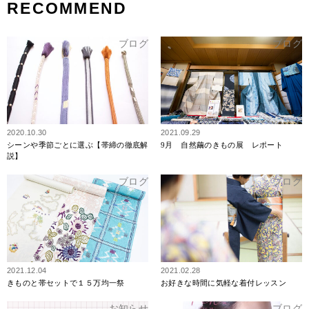
RECOMMEND
ブログ
ブログ
2020.10.30
2021.09.29
シーンや季節ごとに選ぶ【帯締の徹底解
9月 自然繭のきもの展 レポート
説】
ブログ
ブログ
2021.12.04
2021.02.28
きものと帯セットで１５万均一祭
お好きな時間に気軽な着付レッスン
お知らせ
ブログ