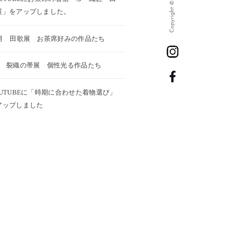
展」をアップしました。
1月 田歌展 お茶席好みの作品たち
月 裂織の帯展 個性光る作品たち
OUTUBEに「時期に合わせた着物選び」
アップしました