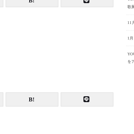
歌
1
1
Y
を