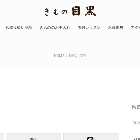
お取り扱い商品
きもののお手入れ
着付レッスン
お茶体験
アク
きもの
小物
洋服
その他の商品
HOME
IMG_1374
NE
20
Y